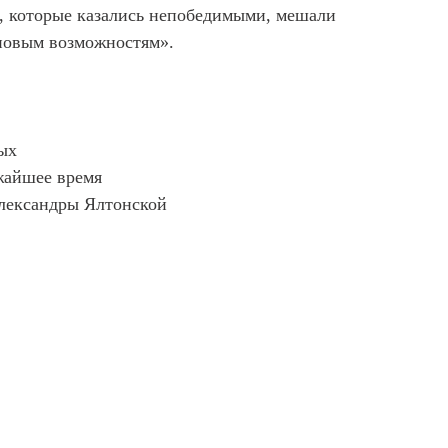
, которые казались непобедимыми, мешали
новым возможностям».
ых
жайшее время
лександры Ялтонской