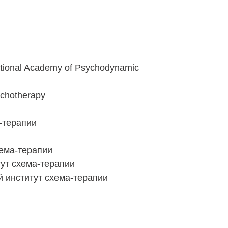
ational Academy of Psychodynamic
ychotherapy
-терапии
хема-терапии
тут схема-терапии
й институт схема-терапии