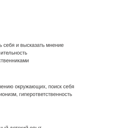
ь себя и высказать мнение
вительность
ственниками
нению окружающих, поиск себя
онизм, гиперответственность