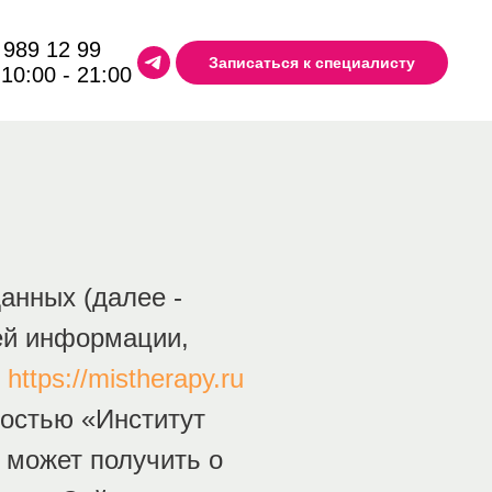
 989 12 99
Записаться к специалисту
 10:00 - 21:00
анных (далее -
ей информации,
у
https://mistherapy.ru
ностью «Институт
 может получить о