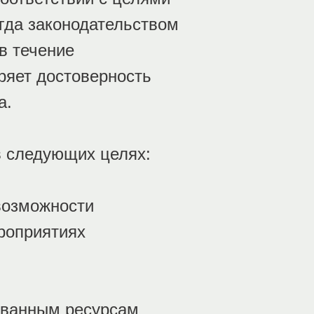
гда законодательством
в течение
ряет достоверность
а.
в следующих целях:
возможности
роприятиях
рованным ресурсам