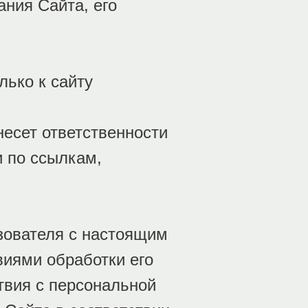
ания Сайта, его
ько к сайту
 несет ответственности
и по ссылкам,
зователя с настоящим
иями обработки его
твия с персональной