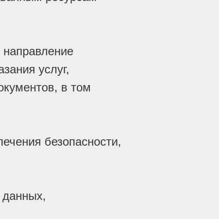
я направление
зания услуг,
окументов, в том
печения безопасности,
 данных,