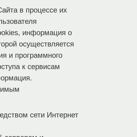
айта в процессе их
льзователя
ookies, информация о
торой осуществляется
ия и программного
оступа к сервисам
формация.
нимым
редством сети Интернет