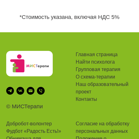
*Стоимость указана, включая НДС 5%
Главная страница
Найти психолога
Групповая терапия
О схема-терапии
Наш
образовательный
проект
Контакты
© MИСТерапи
Добробот-волонтер
Согласие на обработку
Фудбот «Радость Есть!»
персональных данных
Обнимаша для
Положение о