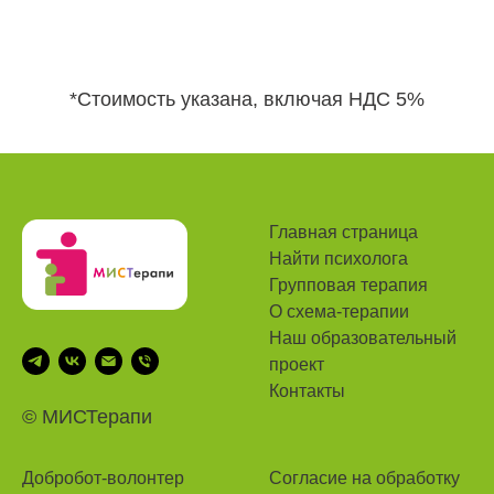
*Стоимость указана, включая НДС 5%
Главная страница
Найти психолога
Групповая терапия
О схема-терапии
Наш
образовательный
проект
Контакты
© MИСТерапи
Добробот-волонтер
Согласие на обработку