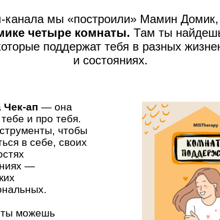
м-канала мы «построили» Мамин Домик, 
мике
четыре комнаты.
Там ты найдешь
которые поддержат тебя в разных жизне
и состояниях.
 Чек-ап
— она
 тебе и про тебя.
нструменты, чтобы
ься в себе, своих
остях
яниях —
ких
ональных.
ь ты можешь