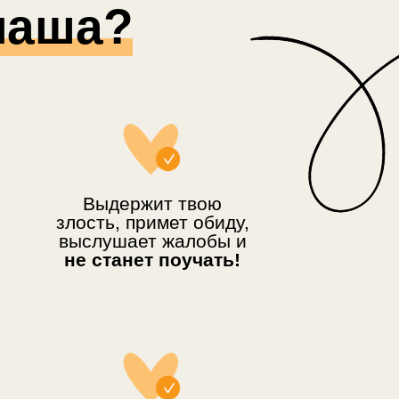
маша?
мпаньон!
зным
ять,
 быть
Выдержит твою
злость, примет обиду,
ь,
выслушает жалобы и
не станет поучать!
на свете!