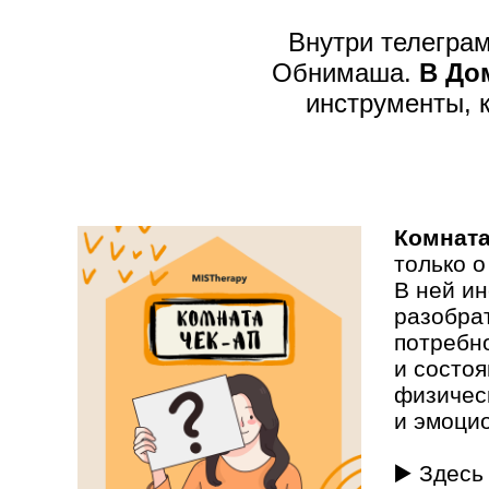
Внутри телегра
Обнимаша.
В До
инструменты,
Комната
только о
В ней и
разобрат
потребн
и состо
физичес
и эмоци
▶️ Здес