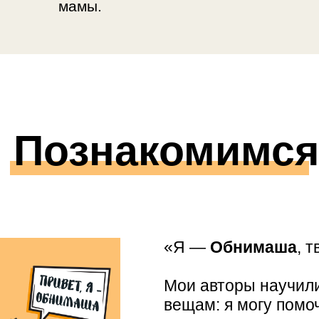
мамы.
Познакомимс
«Я —
Обнимаша
, 
Мои авторы научил
вещам: я могу помоч