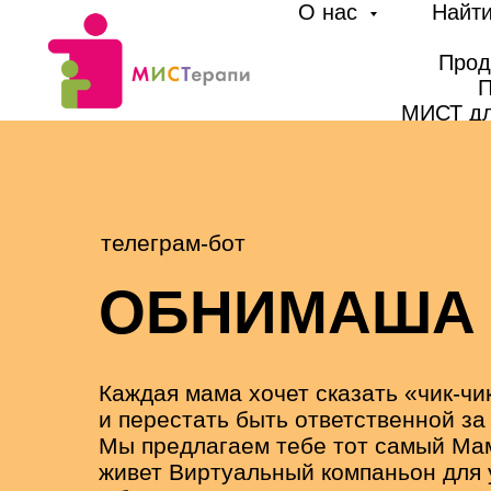
О нас
Найти
Прод
П
МИСТ дл
телеграм-бот
ОБНИМАША
Каждая мама хочет сказать «чик-чик
и перестать быть ответственной за 
Мы предлагаем тебе тот самый Мам
живет Виртуальный компаньон для