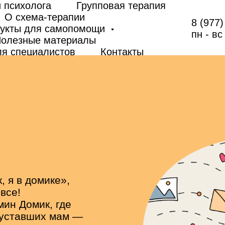
 психолога
Групповая терапия
О схема-терапии
8 (977)
укты для самопомощи
пн - вс
олезные материалы
я специалистов
Контакты
, я в домике»,
все!
ин Домик, где
 уставших мам —