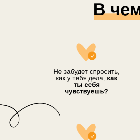
В че
Не забудет спросить,
как у тебя дела,
как
ты себя
чувствуешь?