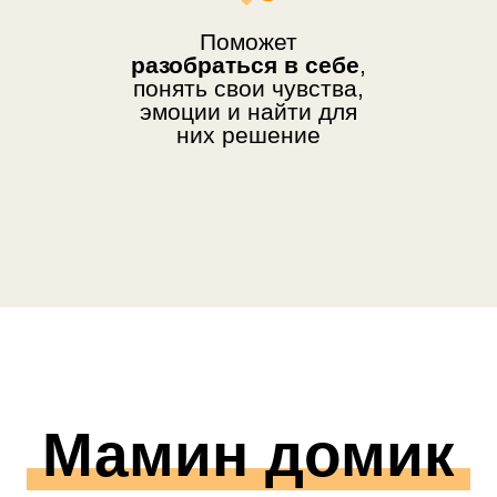
Я всегда жду тебя в
Мамином Домике
для усталых мам!"
Поможет
разобраться в себе
,
понять свои чувства,
эмоции и найти для
них решение
Мамин домик